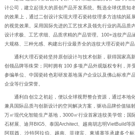
计公司，建立起强大的原创产品开发系统。甄选全球优质知
的效果上，通过二创设计实现大理石瓷砖纹理多方连续的延
的视觉效果。采用国际先进的工艺技术及领先行业的高品质
设计求极、工艺求细、品质求精的产品管理。100+连纹产品
大规格、三种光感、构建出行业最齐全的连纹大理石瓷砖产品
通利大理石瓷砖坚持原创设计与技术创新，获得国家高
创领品牌等殊荣；同时拥有 100 多项产品外观版权专利，
参编单位、中国瓷砖色彩研发基地落户企业以及佛山标准产
企业等行业荣誉。
通利自创立之初起，便以全球视野整合资源，通过本地
兼具国际品质与创新设计的空间解决方案，驱动品牌价值辐射
万㎡现代化智能生产基地，3000㎡行业首家连纹美学馆；国
石材展、迪拜BIG5、泰国Architect、越南胡志明VietBui
阿联酋、沙特阿拉伯、越南、菲律宾、柬埔寨等承建多个标