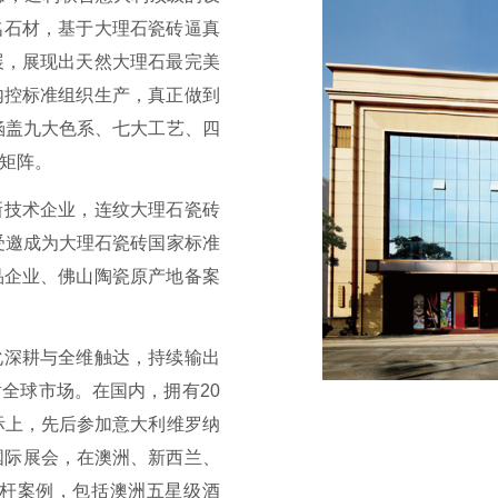
名石材，基于大理石瓷砖逼真
展，展现出天然大理石最完美
内控标准组织生产，真正做到
涵盖九大色系、七大工艺、四
矩阵。
新技术企业，连纹大理石瓷砖
并受邀成为大理石瓷砖国家标准
品企业、佛山陶瓷原产地备案
化深耕与全维触达，持续输出
全球市场。在国内，拥有20
际上，先后参加意大利维罗纳
ld等国际展会，在澳洲、新西兰、
杆案例，包括澳洲五星级酒