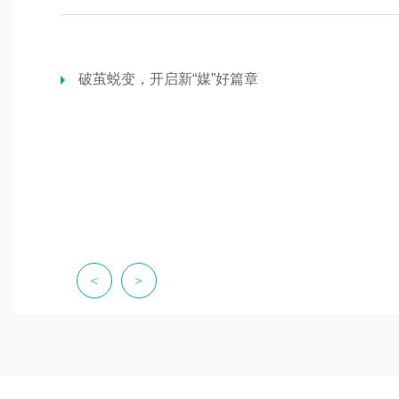
破茧蜕变，开启新“媒”好篇章
<
>