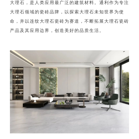
大
理
石
，
是
人
类
应
用
最
广
泛
的
建
筑
材
料
。
通
利
作
为
专
注
大
理
石
领
域
的
瓷
砖
品
牌
，
以
探
索
大
理
石
未
知
世
界
为
使
命
，
并
以
连
纹
大
理
石
瓷
砖
为
赛
道
，
不
断
拓
展
大
理
石
瓷
砖
产
品
及
其
应
用
边
界
，
创
造
美
好
的
品
质
生
活
。