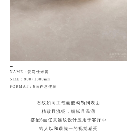
▁
N
A
M
E
：
爱
马
仕
米
黄
S
I
Z
E
：
9
0
0
×
1
8
0
0
m
m
F
O
R
M
A
T
：
6
面
任
意
连
纹
石
纹
如
同
工
笔
画
般
勾
勒
到
表
面
精
致
且
流
畅
，
细
腻
且
温
润
搭
配
6
面
任
意
连
纹
设
计
应
用
于
客
厅
中
给
人
以
和
谐
统
一
的
视
觉
感
受