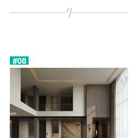
#
0
8