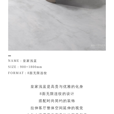
▁
N
A
M
E
：
皇
家
浅
蓝
S
I
Z
E
：
9
0
0
×
1
8
0
0
m
m
F
O
R
M
A
T
：
8
面
无
限
连
纹
皇
家
浅
蓝
是
高
贵
与
优
雅
的
化
身
8
面
无
限
连
纹
的
设
计
搭
配
时
尚
简
约
的
装
饰
拉
伸
客
厅
整
体
空
间
延
伸
的
视
觉