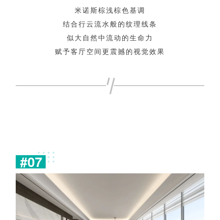
米
诺
斯
棕
浅
棕
色
基
调
结
合
行
云
流
水
般
的
纹
理
线
条
似
大
自
然
中
流
动
的
生
命
力
赋
予
客
厅
空
间
更
震
撼
的
视
觉
效
果
#
0
7