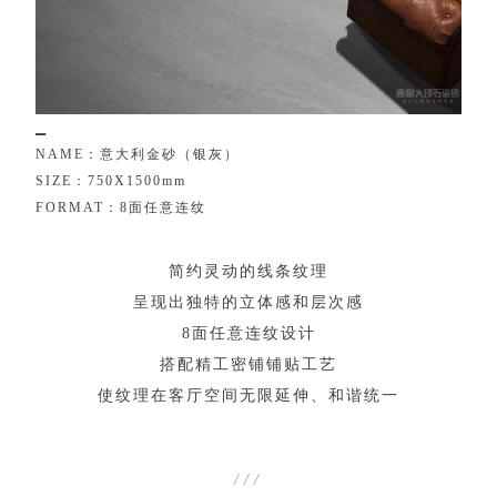
▁
N
A
M
E
：
意
大
利
金
砂
（
银
灰
）
S
I
Z
E
：
7
5
0
X
1
5
0
0
m
m
F
O
R
M
A
T
：
8
面
任
意
连
纹
简
约
灵
动
的
线
条
纹
理
呈
现
出
独
特
的
立
体
感
和
层
次
感
8
面
任
意
连
纹
设
计
搭
配
精
工
密
铺
铺
贴
工
艺
使
纹
理
在
客
厅
空
间
无
限
延
伸
、
和
谐
统
一
/
/
/