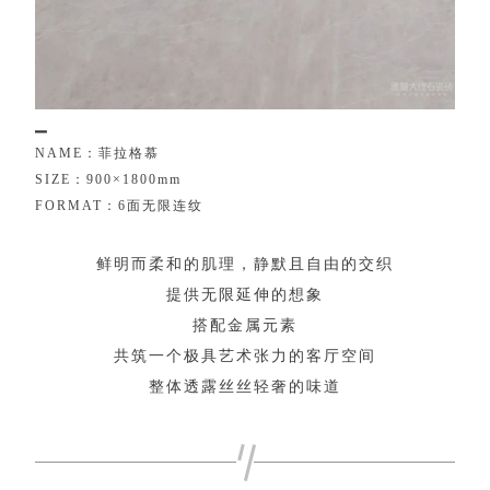
▁
N
A
M
E
：
菲
拉
格
慕
S
I
Z
E
：
9
0
0
×
1
8
0
0
m
m
F
O
R
M
A
T
：
6
面
无
限
连
纹
鲜
明
而
柔
和
的
肌
理
，
静
默
且
自
由
的
交
织
提
供
无
限
延
伸
的
想
象
搭
配
金
属
元
素
共
筑
一
个
极
具
艺
术
张
力
的
客
厅
空
间
整
体
透
露
丝
丝
轻
奢
的
味
道