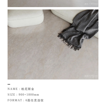
▁
N
A
M
E
：
柏
尼
斯
金
S
I
Z
E
：
9
0
0
×
1
8
0
0
m
m
F
O
R
M
A
T
：
6
面
任
意
连
纹