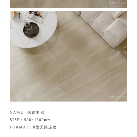
▁
N
A
M
E
：
米
诺
斯
棕
S
I
Z
E
：
9
0
0
×
1
8
0
0
m
m
F
O
R
M
A
T
：
8
面
无
限
连
纹