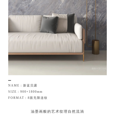
▁
N
A
M
E
：
新
蓝
贝
露
S
I
Z
E
：
9
0
0
×
1
8
0
0
m
m
F
O
R
M
A
T
：
8
面
无
限
连
纹
油
墨
画
般
的
艺
术
纹
理
自
然
流
淌