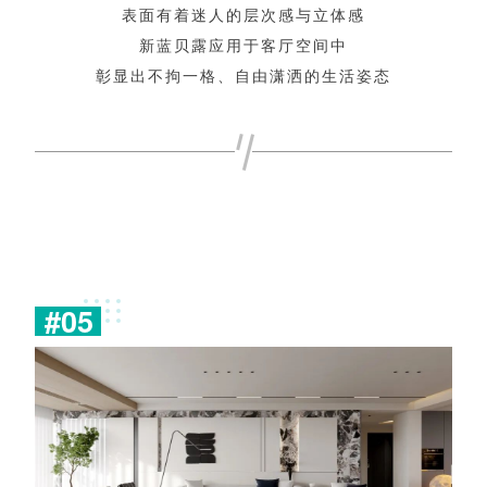
表
面
有
着
迷
人
的
层
次
感
与
立
体
感
新
蓝
贝
露
应
用
于
客
厅
空
间
中
彰
显
出
不
拘
一
格
、
自
由
潇
洒
的
生
活
姿
态
#
0
5