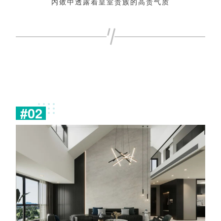
内
敛
中
透
露
着
皇
室
贵
族
的
高
贵
气
质
#
0
2