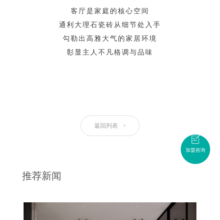
客
厅
是
家
庭
的
核
心
空
间
通
利
大
理
石
瓷
砖
从
细
节
处
入
手
勾
勒
出
高
雅
大
气
的
家
居
环
境
彰
显
主
人
不
凡
格
调
与
品
味
返回列表
>
加盟咨询
推荐新闻