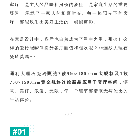
客
厅
，
是
主
人
的
品
味
和
身
份
的
象
征
，
是
家
庭
生
活
的
重
要
场
景
，
承
载
了
一
家
人
的
相
聚
时
光
。
每
一
捧
阳
光
下
的
客
厅
，
都
能
映
射
出
美
好
生
活
的
一
帧
帧
剪
影
。
在
家
居
设
计
中
，
客
厅
也
自
然
成
为
了
重
中
之
重
，
那
么
什
么
样
的
瓷
砖
能
瞬
间
提
升
客
厅
颜
值
和
档
次
呢
？
非
连
纹
大
理
石
瓷
砖
莫
属
~
~
通
利
大
理
石
瓷
砖
甄
选
7
款
9
0
0
×
1
8
0
0
m
m
大
规
格
及
1
款
7
5
0
×
1
5
0
0
m
m
黄
金
规
格
连
纹
新
品
应
用
于
客
厅
空
间
，
惬
意
、
美
好
、
浪
漫
、
无
限
，
每
一
个
细
节
都
带
来
无
与
伦
比
的
生
活
体
验
。
/
/
/
#
0
1