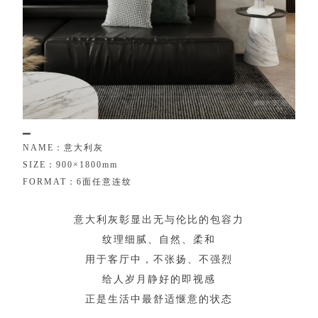
▁
N
A
M
E
：
意
大
利
灰
S
I
Z
E
：
9
0
0
×
1
8
0
0
m
m
F
O
R
M
A
T
：
6
面
任
意
连
纹
意
大
利
灰
彰
显
出
无
与
伦
比
的
包
容
力
纹
理
细
腻
、
自
然
、
柔
和
用
于
客
厅
中
，
不
张
扬
、
不
强
烈
给
人
岁
月
静
好
的
即
视
感
正
是
生
活
中
最
舒
适
惬
意
的
状
态