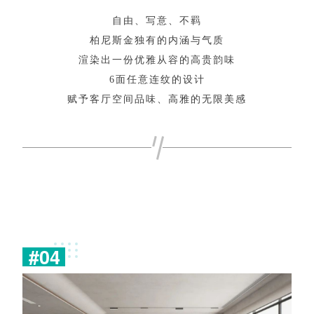
自
由
、
写
意
、
不
羁
柏
尼
斯
金
独
有
的
内
涵
与
气
质
渲
染
出
一
份
优
雅
从
容
的
高
贵
韵
味
6
面
任
意
连
纹
的
设
计
赋
予
客
厅
空
间
品
味
、
高
雅
的
无
限
美
感
#
0
4