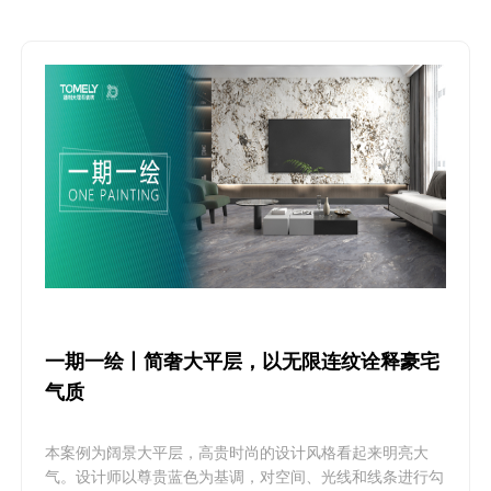
一期一绘丨简奢大平层，以无限连纹诠释豪宅
气质
本案例为阔景大平层，高贵时尚的设计风格看起来明亮大
气。设计师以尊贵蓝色为基调，对空间、光线和线条进行勾