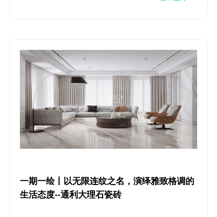
一期一绘丨以无限连纹之名，演绎雅致格调的
生活态度--通利大理石瓷砖