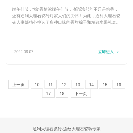
端午佳节 , “粽”香情浓端午佳节，渐渐浓郁的不只是粽香，
还有通利大理石瓷砖对家人们的关怀！为此，通利大理石瓷
砖人事部精心挑选了多种口味的香甜粽子和精致水果礼盒...
2022-06-07
立即进入
>
上一页
10
11
12
13
14
15
16
17
18
下一页
2024大理石瓷砖发展前景分享
01-05
通利大理石瓷砖-连纹大理石瓷砖专家