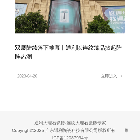
双展陆续落下帷幕丨通利以连纹臻品掀起阵
阵热潮
2023-04-26
立即进入
>
通利大理石瓷砖-连纹大理石瓷砖专家
Copyright©2025 广东通利陶瓷科技有限公司版权所有
粤
ICP备12087994号